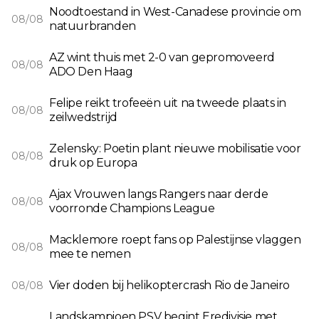
Noodtoestand in West-Canadese provincie om
08/08
natuurbranden
AZ wint thuis met 2-0 van gepromoveerd
08/08
ADO Den Haag
Felipe reikt trofeeën uit na tweede plaats in
08/08
zeilwedstrijd
Zelensky: Poetin plant nieuwe mobilisatie voor
08/08
druk op Europa
Ajax Vrouwen langs Rangers naar derde
08/08
voorronde Champions League
Macklemore roept fans op Palestijnse vlaggen
08/08
mee te nemen
Vier doden bij helikoptercrash Rio de Janeiro
08/08
Landskampioen PSV begint Eredivisie met